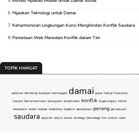
Inovasi Aplikasi Mobile untuk Damai Sosial
Hijaukan Teknologi untuk Damai
Keharmonisan Lingkungan Kunci Menghindari Konflik Saudara
Pemetaan Web Meredam Konflik dalam Tim
TOPIK HANGAT
damai
aplikasi
benteng
budaya-mencegah
gaya
hidup
hijaukan
konflik
inovasi
keharmonisan
kekayaan
kesehatan
lingkungan
listrik
perang
meredam
mobil
mobile
mobilitas
modern
pemetaan
persatuan
saudara
sejarah
solusi
sosial
strategi
teknologi
tim
tubuh
web