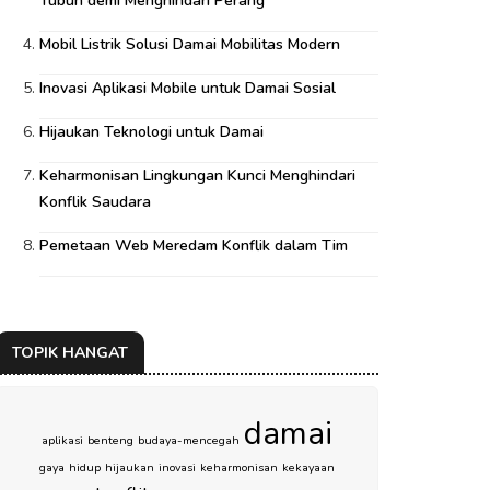
Tubuh demi Menghindari Perang
Mobil Listrik Solusi Damai Mobilitas Modern
Inovasi Aplikasi Mobile untuk Damai Sosial
Hijaukan Teknologi untuk Damai
Keharmonisan Lingkungan Kunci Menghindari
Konflik Saudara
Pemetaan Web Meredam Konflik dalam Tim
TOPIK HANGAT
damai
aplikasi
benteng
budaya-mencegah
gaya
hidup
hijaukan
inovasi
keharmonisan
kekayaan