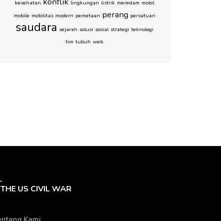
konflik
kesehatan
lingkungan
listrik
meredam
mobil
perang
mobile
mobilitas
modern
pemetaan
persatuan
saudara
sejarah
solusi
sosial
strategi
teknologi
tim
tubuh
web
THE US CIVIL WAR
entang Kami