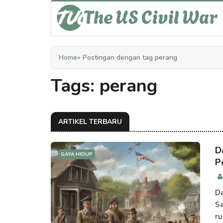
The US Civil War
Home
» Postingan dengan tag perang
Tags: perang
ARTIKEL TERBARU
D
GAYA HIDUP
P
Da
Sa
ru