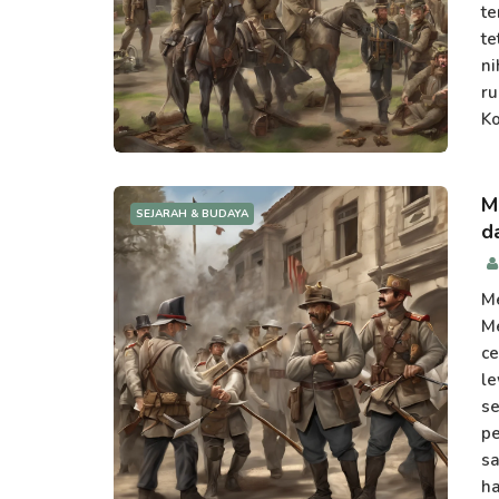
te
te
ni
ru
Ko
M
SEJARAH & BUDAYA
d
Me
Me
ce
le
se
pe
sa
ha