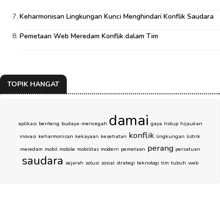
Keharmonisan Lingkungan Kunci Menghindari Konflik Saudara
Pemetaan Web Meredam Konflik dalam Tim
TOPIK HANGAT
damai
aplikasi
benteng
budaya-mencegah
gaya
hidup
hijaukan
konflik
inovasi
keharmonisan
kekayaan
kesehatan
lingkungan
listrik
perang
meredam
mobil
mobile
mobilitas
modern
pemetaan
persatuan
saudara
sejarah
solusi
sosial
strategi
teknologi
tim
tubuh
web